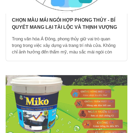
CHỌN MÀU MÁI NGÓI HỢP PHONG THỦY - BÍ
QUYẾT MANG LẠI TÀI LỘC VÀ THỊNH VƯỢNG
Trong văn hóa Á Đông, phong thủy giữ vai trò quan
trọng trong việc xây dựng và trang trí nhà cửa. Không
chỉ ảnh hưởng đến thẩm mỹ, màu sắc mái ngói còn
được tin rằng có thể tác động đến vận khí, sức khỏe và
tài lộc của gia chủ.