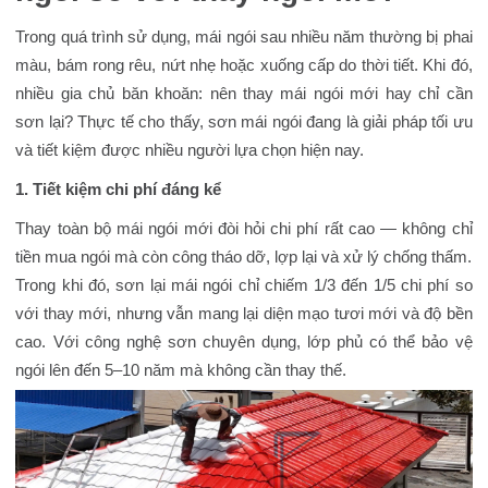
Trong quá trình sử dụng, mái ngói sau nhiều năm thường bị phai
màu, bám rong rêu, nứt nhẹ hoặc xuống cấp do thời tiết. Khi đó,
nhiều gia chủ băn khoăn: nên thay mái ngói mới hay chỉ cần
sơn lại? Thực tế cho thấy, sơn mái ngói đang là giải pháp tối ưu
và tiết kiệm được nhiều người lựa chọn hiện nay.
1. Tiết kiệm chi phí đáng kể
Thay toàn bộ mái ngói mới đòi hỏi chi phí rất cao — không chỉ
tiền mua ngói mà còn công tháo dỡ, lợp lại và xử lý chống thấm.
Trong khi đó, sơn lại mái ngói chỉ chiếm 1/3 đến 1/5 chi phí so
với thay mới, nhưng vẫn mang lại diện mạo tươi mới và độ bền
cao. Với công nghệ sơn chuyên dụng, lớp phủ có thể bảo vệ
ngói lên đến 5–10 năm mà không cần thay thế.