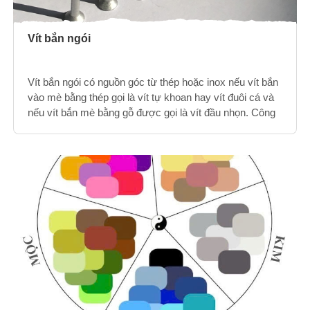
Vít bắn ngói
Vít bắn ngói có nguồn góc từ thép hoặc inox nếu vít bắn
vào mè bằng thép gọi là vít tự khoan hay vít đuôi cá và
nếu vít bắn mè bằng gỗ được gọi là vít đầu nhọn. Công
dụng chính được sử dụng để bắn ngói nhằm tạo ra liên
kết giữa viên ngói cần liên kết với thanh mè (lito).