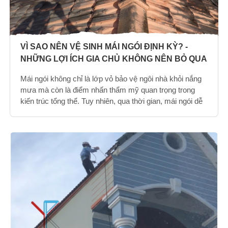
VÌ SAO NÊN VỆ SINH MÁI NGÓI ĐỊNH KỲ? -
NHỮNG LỢI ÍCH GIA CHỦ KHÔNG NÊN BỎ QUA
Mái ngói không chỉ là lớp vỏ bảo vệ ngôi nhà khỏi nắng
mưa mà còn là điểm nhấn thẩm mỹ quan trọng trong
kiến trúc tổng thể. Tuy nhiên, qua thời gian, mái ngói dễ
bị bám bụi bẩn, rong rêu và nấm mốc, ảnh hưởng đến
cả vẻ ngoài lẫn độ bền của công trình. Vậy tại sao
chúng ta nên vệ sinh mái ngói định kỳ?