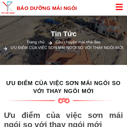
BẢO DƯỠNG MÁI NGÓI
Tin Tức
Trang chủ
Câu chuyện mái nhà đẹp
ƯU ĐIỂM CỦA VIỆC SƠN MÁI NGÓI SO VỚI THAY NGÓI MỚI
ƯU ĐIỂM CỦA VIỆC SƠN MÁI NGÓI SO
VỚI THAY NGÓI MỚI
Ưu điểm của việc sơn mái
ngói so với thay ngói mới