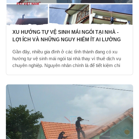
XU HƯỚNG TỰ VỆ SINH MÁI NGÓI TẠI NHÀ -
LỢI ÍCH VÀ NHỮNG NGUY HIỂM ÍT AI LƯỜNG
TRƯỚC
Gần đây, nhiều gia đình ở các tỉnh thành đang có xu
hướng tự vệ sinh mái ngói tại nhà thay vì thuê dịch vụ
chuyên nghiệp. Nguyên nhân chính là để tiết kiệm chi
phí và chủ động thời gian. Tuy nhiên, các chuyên gia
cảnh báo, nếu không cẩn thận, việc làm tưởng chừng
đơn giản này có thể gây ra nhiều rủi ro.